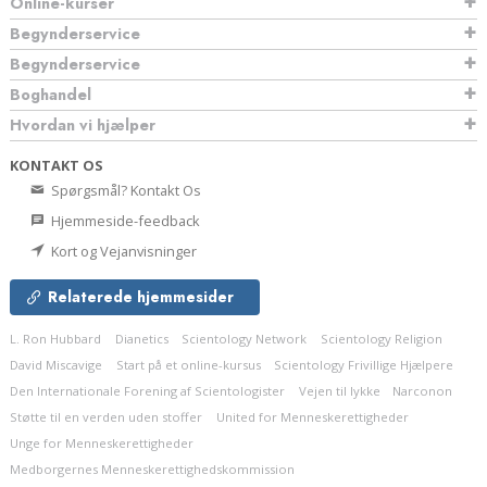
Online-kurser
Begynderservice
Begynderservice
Boghandel
Hvordan vi hjælper
KONTAKT OS
Spørgsmål? Kontakt Os
Hjemmeside-feedback
Kort og Vejanvisninger
Relaterede hjemmesider
L. Ron Hubbard
Dianetics
Scientology Network
Scientology Religion
David Miscavige
Start på et online-kursus
Scientology Frivillige Hjælpere
Den Internationale Forening af Scientologister
Vejen til lykke
Narconon
Støtte til en verden uden stoffer
United for Menneskerettigheder
Unge for Menneskerettigheder
Medborgernes Menneskerettigheds­kommission