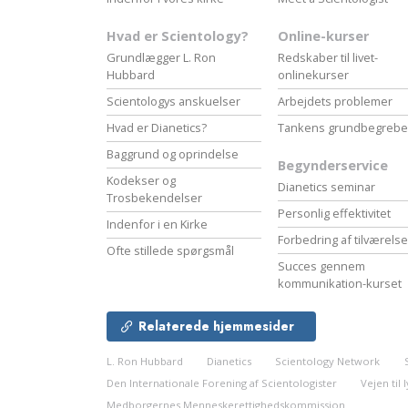
Hvad er Scientology?
Online-kurser
Grundlægger L. Ron
Redskaber til livet-
Hubbard
onlinekurser
Scientologys anskuelser
Arbejdets problemer
Hvad er Dianetics?
Tankens grundbegrebe
Baggrund og oprindelse
Begynderservice
Kodekser og
Dianetics seminar
Trosbekendelser
Personlig effektivitet
Indenfor i en Kirke
Forbedring af tilværels
Ofte stillede spørgsmål
Succes gennem
kommunikation-kurset
Relaterede hjemmesider
L. Ron Hubbard
Dianetics
Scientology Network
Den Internationale Forening af Scientologister
Vejen til
Medborgernes Menneskerettigheds­kommission