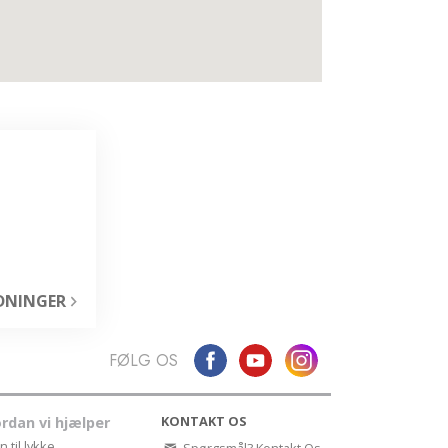
ientology Kirkens Frivillige
jælpere
EDNINGER
FØLG OS
KONTAKT OS
rdan vi hjælper
n til lykke