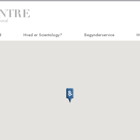
ional
d
Hvad er Scientology?
Begynderservice
H
Anskuelser og udøvelser
Hubbard Dianetics seminar
Ve
Scientologys tro og kodekser
Kursus i personlig effektivitet
A
Hvad scientologer siger
Forbedring af tilværelsen
C
om Scientology
Succes gennem kommunikation
N
Mød en scientolog
S
Indenfor i en Kirke
U
De grundlæggende principper
i Scientology
M
k
En introduktion til Dianetics