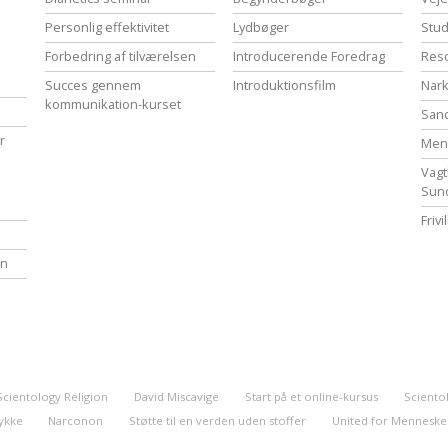
Personlig effektivitet
Lydbøger
Stud
Forbedring af tilværelsen
Introducerende Foredrag
Reso
Succes gennem
Introduktionsfilm
Nark
kommunikation-kurset
San
r
Menn
Vagt
Sun
Friv
en
Scientology Religion
David Miscavige
Start på et online-kursus
Scientol
 lykke
Narconon
Støtte til en verden uden stoffer
United for Menneske