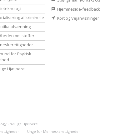
Spørgsmål? Kontakt Os
ieteknologi
Hjemmeside-feedback
cialisering af kriminelle
Kort og Vejanvisninger
otika-afvænning
dheden om stoffer
eske­rettigheder
hund for Psykisk
dhed
illige Hjælpere
ogy Frivillige Hjælpere
rettigheder
Unge for Menneskerettigheder