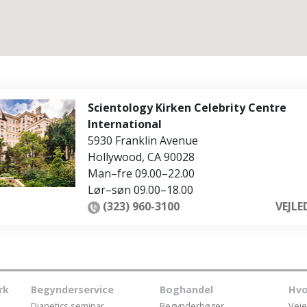
Sc
Kærlighed og had –
H
Hvad er storhed?
Scientology Kirken Celebrity Centre
International
5930 Franklin Avenue
Hollywood
,
CA
90028
Man
–
fre
09.00–22.00
Lør
–
søn
09.00–18.00
(323) 960-3100
VEJL
rk
Begynderservice
Boghandel
Hvo
Dianetics seminar
Begynderbøger
Veje