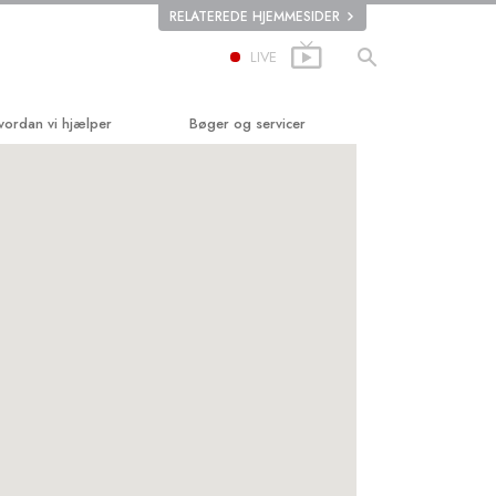
RELATEREDE HJEMMESIDER
LIVE
vordan vi hjælper
Bøger og servicer
jen til lykke
Begynderbøger
pplied Scholastics
Lydbøger
riminon
Introducerende foredrag
arconon
Introduktionsfilm
andheden om stoffer
Begynderservice
nited for Menneskerettigheder
edborgernes Menneske­rettigheds­
ommission