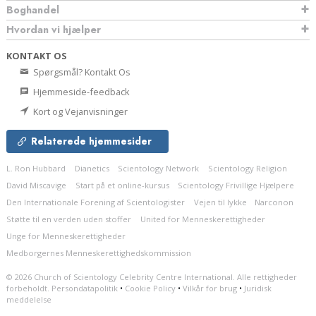
Boghandel
Hvordan vi hjælper
KONTAKT OS
Spørgsmål? Kontakt Os
Hjemmeside-feedback
Kort og Vejanvisninger
Relaterede hjemmesider
L. Ron Hubbard
Dianetics
Scientology Network
Scientology Religion
David Miscavige
Start på et online-kursus
Scientology Frivillige Hjælpere
Den Internationale Forening af Scientologister
Vejen til lykke
Narconon
Støtte til en verden uden stoffer
United for Menneskerettigheder
Unge for Menneskerettigheder
Medborgernes Menneskerettigheds­kommission
© 2026
Church of Scientology Celebrity Centre International.
Alle rettigheder
forbeholdt.
Persondatapolitik
•
Cookie Policy
•
Vilkår for brug
•
Juridisk
meddelelse