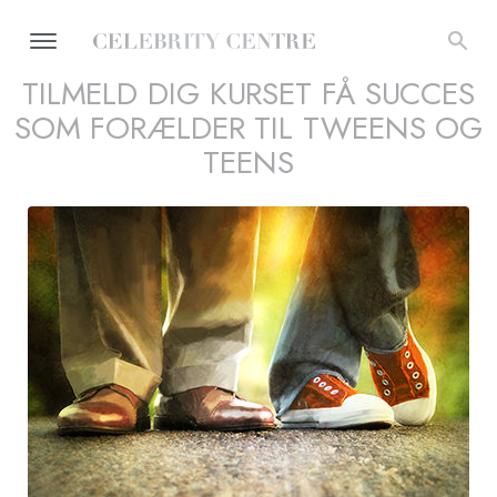
TILMELD DIG KURSET FÅ SUCCES
SOM FORÆLDER TIL TWEENS OG
TEENS