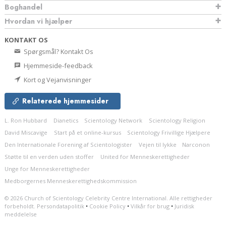
Boghandel
Hvordan vi hjælper
KONTAKT OS
Spørgsmål? Kontakt Os
Hjemmeside-feedback
Kort og Vejanvisninger
Relaterede hjemmesider
L. Ron Hubbard
Dianetics
Scientology Network
Scientology Religion
David Miscavige
Start på et online-kursus
Scientology Frivillige Hjælpere
Den Internationale Forening af Scientologister
Vejen til lykke
Narconon
Støtte til en verden uden stoffer
United for Menneskerettigheder
Unge for Menneskerettigheder
Medborgernes Menneskerettigheds­kommission
© 2026
Church of Scientology Celebrity Centre International.
Alle rettigheder
forbeholdt.
Persondatapolitik
•
Cookie Policy
•
Vilkår for brug
•
Juridisk
meddelelse