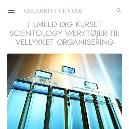
TILMELD DIG KURSET
SCIENTOLOGY VÆRKTØJER TIL
VELLYKKET ORGANISERING