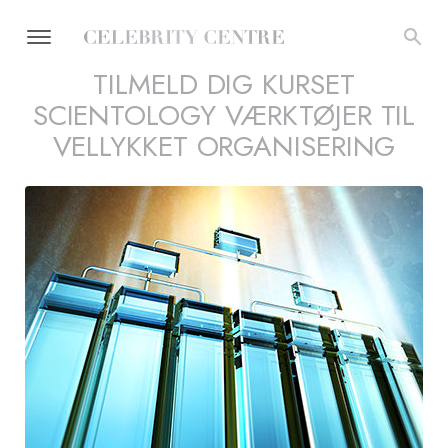
TILMELD DIG KURSET
SCIENTOLOGY VÆRKTØJER TIL
VELLYKKET ORGANISERING