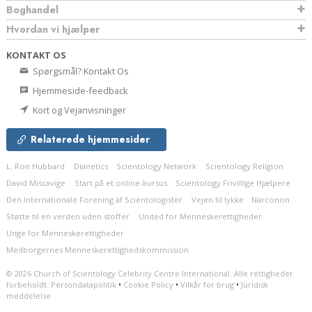
Boghandel
Hvordan vi hjælper
KONTAKT OS
Spørgsmål? Kontakt Os
Hjemmeside-feedback
Kort og Vejanvisninger
Relaterede hjemmesider
L. Ron Hubbard
Dianetics
Scientology Network
Scientology Religion
David Miscavige
Start på et online-kursus
Scientology Frivillige Hjælpere
Den Internationale Forening af Scientologister
Vejen til lykke
Narconon
Støtte til en verden uden stoffer
United for Menneskerettigheder
Unge for Menneskerettigheder
Medborgernes Menneskerettigheds­kommission
© 2026
Church of Scientology Celebrity Centre International.
Alle rettigheder
forbeholdt.
Persondatapolitik
•
Cookie Policy
•
Vilkår for brug
•
Juridisk
meddelelse