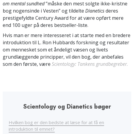
om mental sundhed
”måske den mest solgte ikke-kristne
bog nogensinde i Vesten” og tildelte
Dianetics
deres
prestigefyldte Century Award for at være opført mere
end 100 uger på deres bestseller-liste.
Hvis man er mere interesseret i at starte med en bredere
introduktion til L. Ron Hubbards forskning og resultater
om mennesket som et åndeligt væsen og livets
grundlæggende principper, vil den bog, der anbefales
som den første, være
Scientology: Tankens grundbegreber.
Scientology og Dianetics bøger
Hvilken bog er den bedste at læse for at få en
introduktion til emnet?