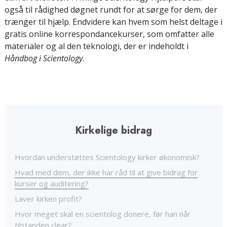
også til rådighed døgnet rundt for at sørge for dem, der
trænger til hjælp. Endvidere kan hvem som helst deltage i
gratis online korrespondancekurser, som omfatter alle
materialer og al den teknologi, der er indeholdt i
Håndbog i Scientology
.
Kirkelige bidrag
Hvordan understøttes Scientology kirker økonomisk?
Hvad med dem, der ikke har råd til at give bidrag for
kurser og auditering?
Laver kirken profit?
Hvor meget skal en scientolog donere, før han når
tilstanden clear?