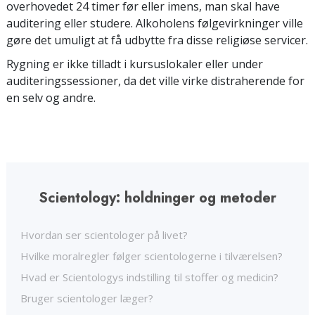
overhovedet 24 timer før eller imens, man skal have
auditering eller studere. Alkoholens følgevirkninger ville
gøre det umuligt at få udbytte fra disse religiøse servicer.
Rygning er ikke tilladt i kursuslokaler eller under
auditeringssessioner, da det ville virke distraherende for
en selv og andre.
Scientology: holdninger og metoder
Hvordan ser scientologer på livet?
Hvilke moralregler følger scientologerne i tilværelsen?
Hvad er Scientologys indstilling til stoffer og medicin?
Bruger scientologer læger?