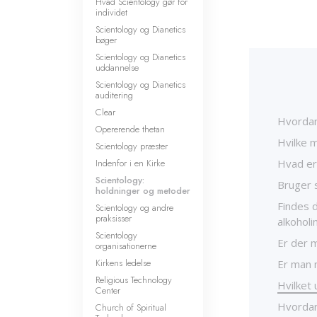
Hvad Scientology gør for
individet
Scientology og Dianetics
bøger
Scientology og Dianetics
uddannelse
Scientology og Dianetics
auditering
Clear
Hvordan 
Opererende thetan
Hvilke m
Scientology præster
Indenfor i en Kirke
Hvad er 
Scientology:
Bruger 
holdninger og metoder
Findes d
Scientology og andre
praksisser
alkoholi
Scientology
Er der 
organisationerne
Kirkens ledelse
Er man n
Religious Technology
Hvilket 
Center
Hvordan
Church of Spiritual