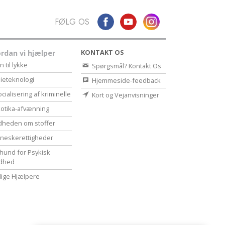
FØLG OS
KONTAKT OS
rdan vi hjælper
n til lykke
Spørgsmål? Kontakt Os
ieteknologi
Hjemmeside-feedback
cialisering af kriminelle
Kort og Vejanvisninger
otika-afvænning
dheden om stoffer
eske­rettigheder
hund for Psykisk
dhed
illige Hjælpere