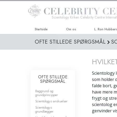
Scientology Kirken Celebrity Centre Internat
Startside
Om os
L. Ron Hubbar
OFTE STILLEDE SPØRGSMÅL
S
HVILKE
Scientology 
OFTE STILLEDE
som holder d
SPØRGSMÅL
falde bort, 
Baggrund og
have mere me
grundprincipper
frygt og stre
Scientologys anskuelser
scientolog e
Scientologys
genvinder vi
grundlægger