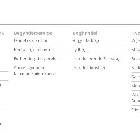
rk
Begynderservice
Boghandel
Hvo
Dianetics seminar
Begynderbøger
Veje
Personlig effektivitet
Lydbøger
Stud
Forbedring af tilværelsen
Introducerende Foredrag
Reso
Succes gennem
Introduktionsfilm
Nark
kommunikation-kurset
San
r
Menn
Vagt
Sun
Friv
en