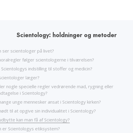
Sc
Kærlighed og had –
H
Hvad er storhed?
Scientology: holdninger og metoder
ser scientologer på livet?
oralregler følger scientologerne i tilværelsen?
Scientologys indstilling til stoffer og medicin?
scientologer læger?
er nogle specielle regler vedrørende mad, rygning eller
ndtagelse i Scientology?
mange unge mennesker ansat i Scientology kirken?
ødt til at opgive sin individualitet i Scientology?
udbytte kan man få af Scientology?
 er Scientologys etiksystem?